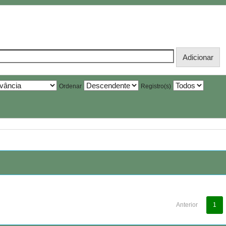
Ordenar
Registro(s)
Anterior
1