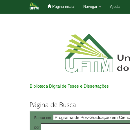
Página inicial
Navegar
Ajuda
Skip
navigation
Biblioteca Digital de Teses e Dissertações
Página de Busca
Buscar em:
por