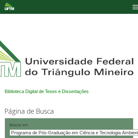
Skip
navigation
Biblioteca Digital de Teses e Dissertações
Página de Busca
Buscar em: