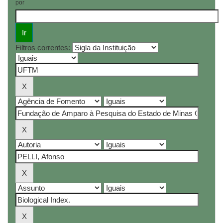
por
Filtros correntes: