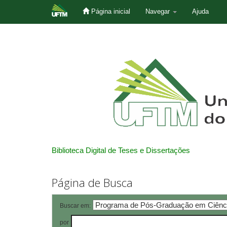
Página inicial
Navegar
Ajuda
Skip
navigation
Biblioteca Digital de Teses e Dissertações
Página de Busca
Buscar em:
por