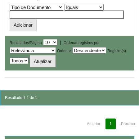
|
Resultados/Página
Ordenar registros por
Ordenar
Registro(s)
Resultado 1-1 de 1.
Anterior
1
Próximo