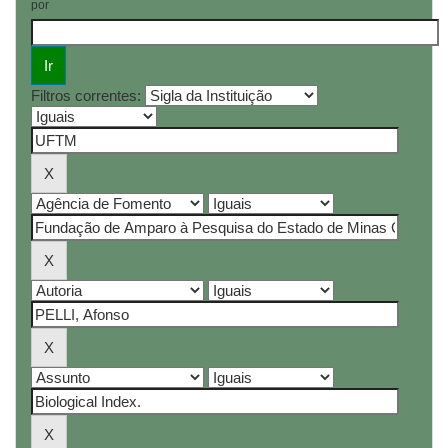
por
Filtros correntes: