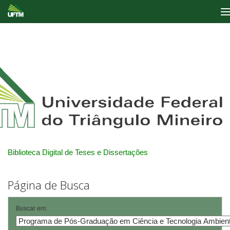
Skip
navigation
Biblioteca Digital de Teses e Dissertações
Página de Busca
Buscar em: