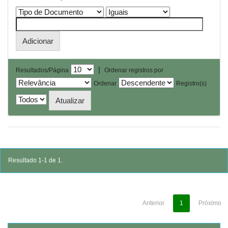
|
Resultados/Página
Ordenar registros por
Ordenar
Registro(s)
Resultado 1-1 de 1.
Anterior
1
Próximo