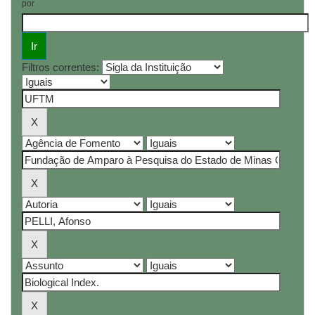
por
Filtros correntes: