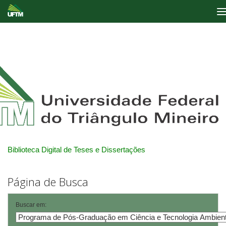
Skip
navigation
Biblioteca Digital de Teses e Dissertações
Página de Busca
Buscar em: