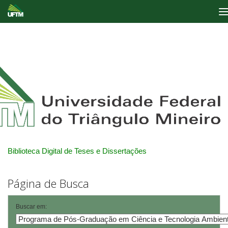
Skip
navigation
Biblioteca Digital de Teses e Dissertações
Página de Busca
Buscar em: