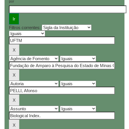
por
Filtros correntes: