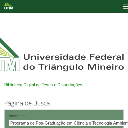
Skip
navigation
Biblioteca Digital de Teses e Dissertações
Página de Busca
Buscar em: