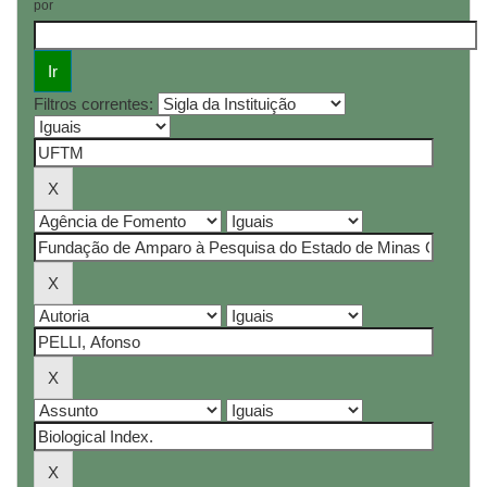
por
Filtros correntes: