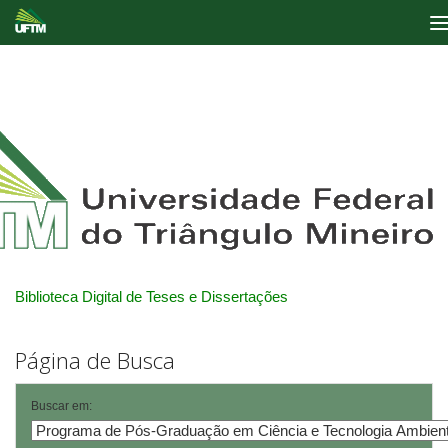
Skip
navigation
Biblioteca Digital de Teses e Dissertações
Página de Busca
Buscar em: