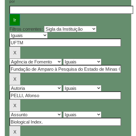
por
Filtros correntes: