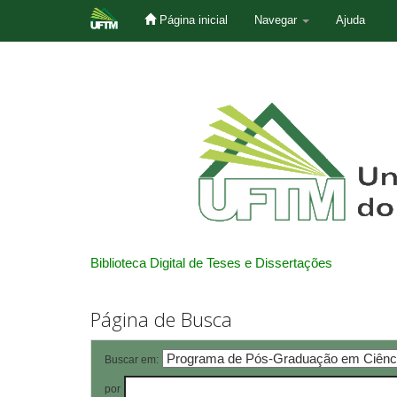
Página inicial
Navegar
Ajuda
Skip
navigation
Biblioteca Digital de Teses e Dissertações
Página de Busca
Buscar em:
por