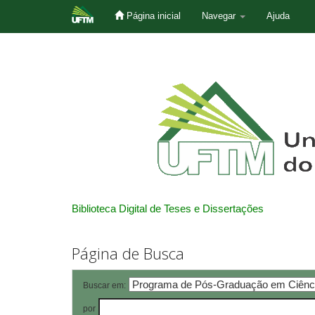
Página inicial
Navegar
Ajuda
Skip
navigation
Biblioteca Digital de Teses e Dissertações
Página de Busca
Buscar em:
por