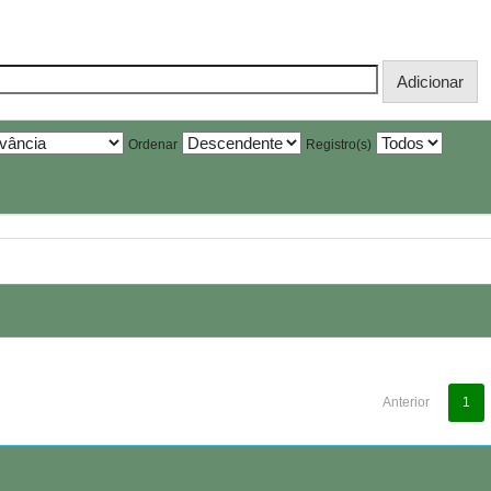
Ordenar
Registro(s)
Anterior
1