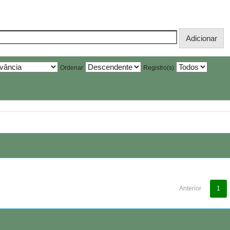
Ordenar
Registro(s)
Anterior
1