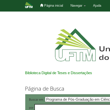
Página inicial
Navegar
Ajuda
Skip
navigation
Biblioteca Digital de Teses e Dissertações
Página de Busca
Buscar em:
por