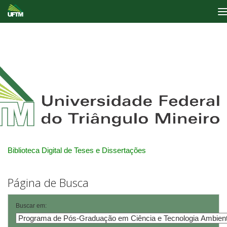
Skip
navigation
Biblioteca Digital de Teses e Dissertações
Página de Busca
Buscar em: