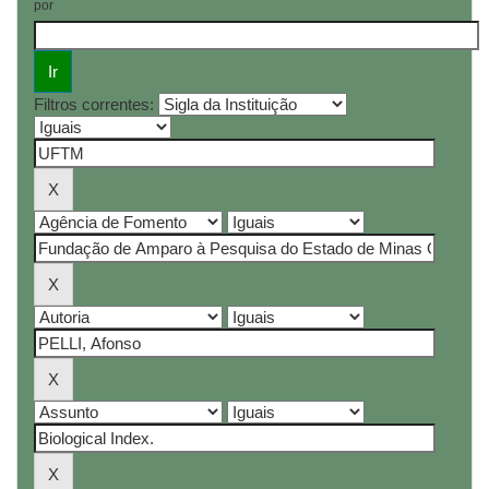
por
Filtros correntes: