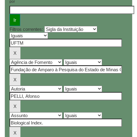
por
Filtros correntes: