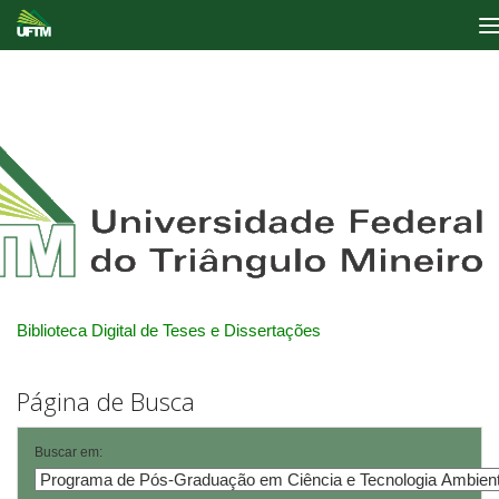
Skip
navigation
Biblioteca Digital de Teses e Dissertações
Página de Busca
Buscar em: