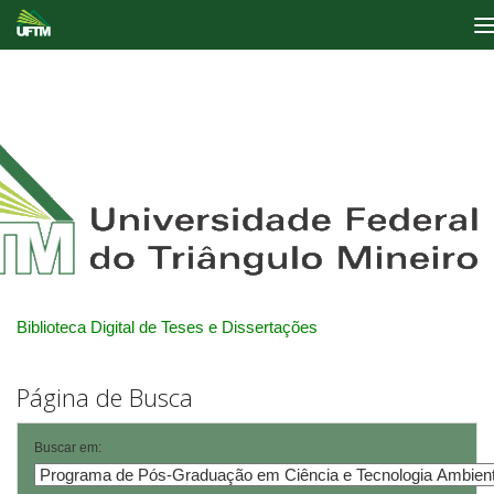
Skip
navigation
Biblioteca Digital de Teses e Dissertações
Página de Busca
Buscar em: