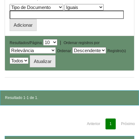
|
Resultados/Página
Ordenar registros por
Ordenar
Registro(s)
Resultado 1-1 de 1.
Anterior
1
Próximo