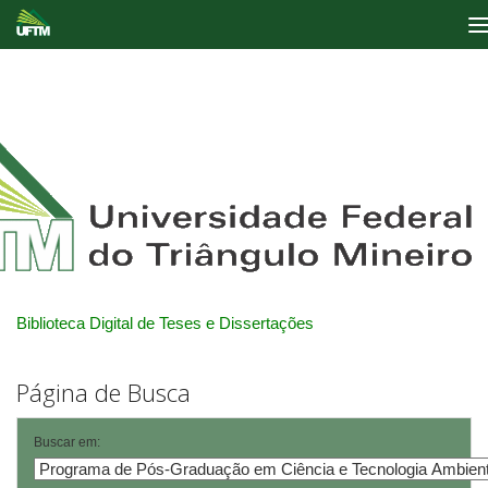
Skip
navigation
Biblioteca Digital de Teses e Dissertações
Página de Busca
Buscar em: