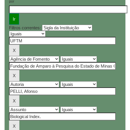
por
Filtros correntes: