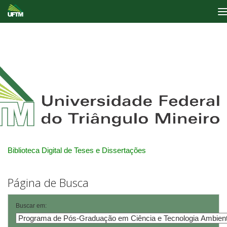
Skip
navigation
Biblioteca Digital de Teses e Dissertações
Página de Busca
Buscar em: