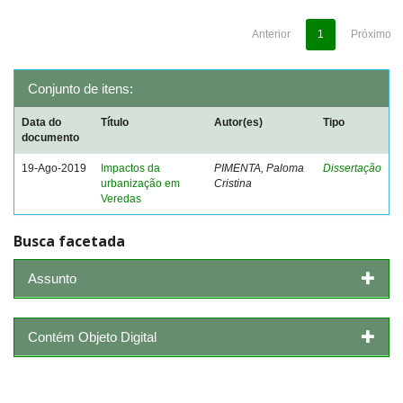
Anterior
1
Próximo
Conjunto de itens:
Data do
Título
Autor(es)
Tipo
documento
19-Ago-2019
Impactos da
PIMENTA, Paloma
Dissertação
urbanização em
Cristina
Veredas
Busca facetada
Assunto
Contém Objeto Digital