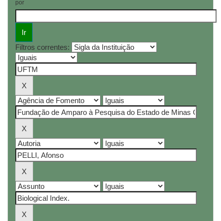
por
Filtros correntes: