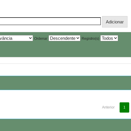
Ordenar
Registro(s)
Anterior
1