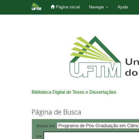
Página inicial
Navegar
Ajuda
Skip
navigation
Biblioteca Digital de Teses e Dissertações
Página de Busca
Buscar em:
por