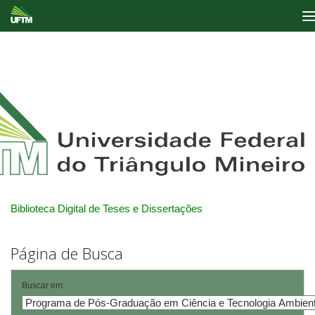
Skip
navigation
Biblioteca Digital de Teses e Dissertações
Página de Busca
Buscar em: