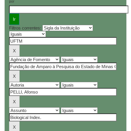
por
Filtros correntes: