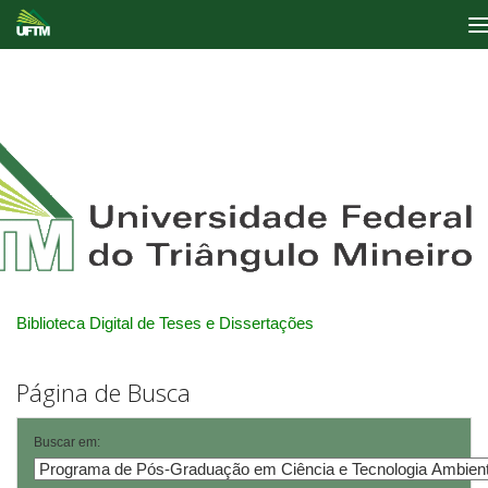
Skip
navigation
Biblioteca Digital de Teses e Dissertações
Página de Busca
Buscar em: