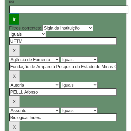
por
Filtros correntes: