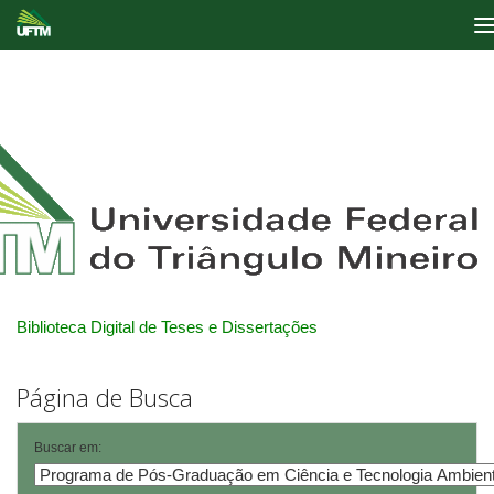
Skip
navigation
Biblioteca Digital de Teses e Dissertações
Página de Busca
Buscar em: