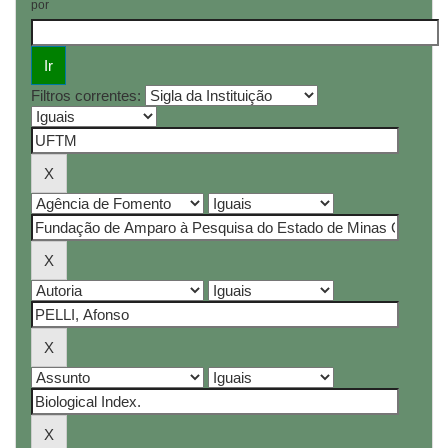
por
Filtros correntes: