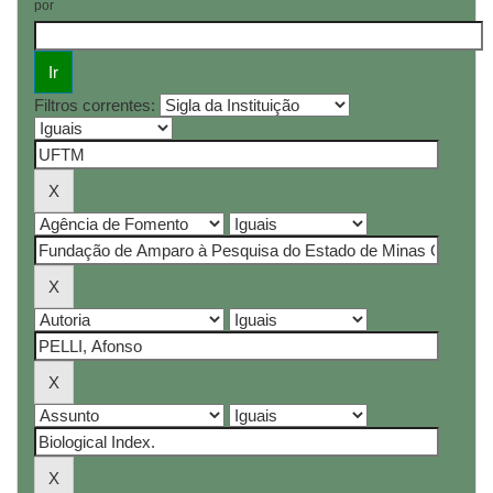
por
Filtros correntes: