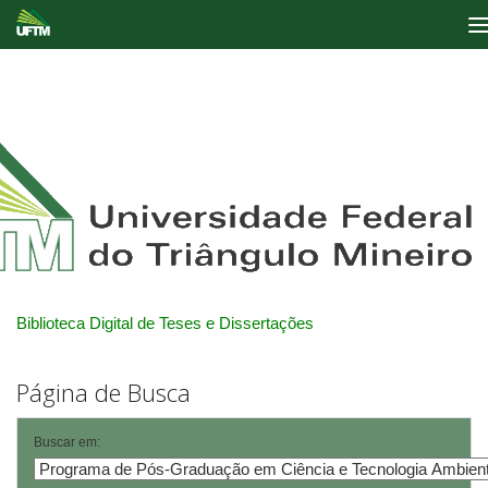
Skip
navigation
Biblioteca Digital de Teses e Dissertações
Página de Busca
Buscar em: