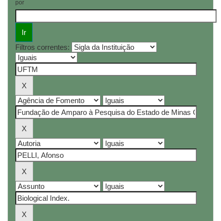
por
Filtros correntes: