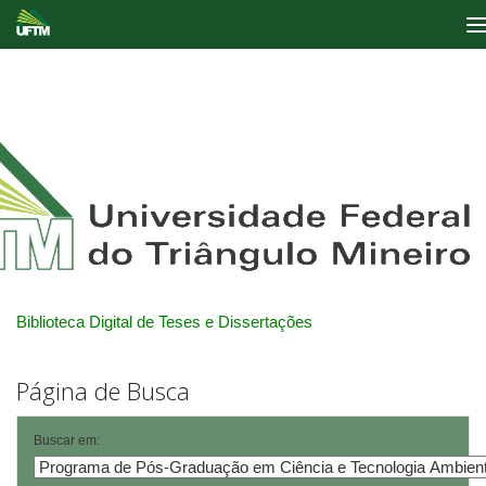
Skip
navigation
Biblioteca Digital de Teses e Dissertações
Página de Busca
Buscar em: