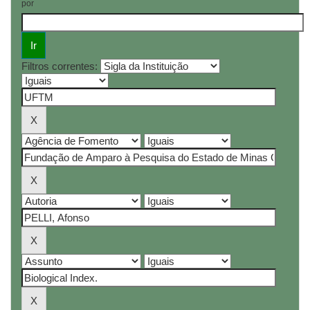
por
Filtros correntes: