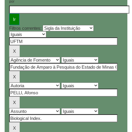
por
Filtros correntes: