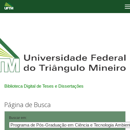
Skip
navigation
Biblioteca Digital de Teses e Dissertações
Página de Busca
Buscar em: