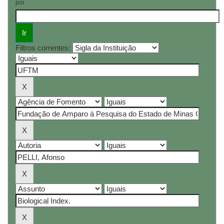
por
Filtros correntes: