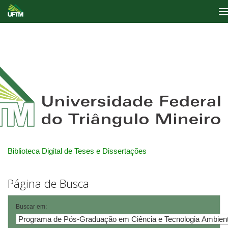
Skip
navigation
Biblioteca Digital de Teses e Dissertações
Página de Busca
Buscar em: