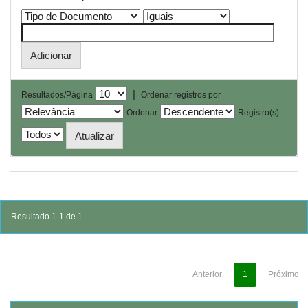
|
Resultados/Página
Ordenar registros por
Ordenar
Registro(s)
Resultado 1-1 de 1.
Anterior
1
Próximo