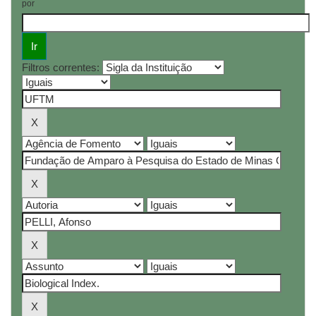
por
Filtros correntes: