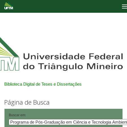
Skip
navigation
Biblioteca Digital de Teses e Dissertações
Página de Busca
Buscar em: