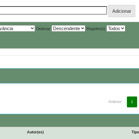
Ordenar
Registro(s)
Anterior
1
Autor(es)
Tip