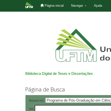
Página inicial
Navegar
Ajuda
Skip
navigation
Biblioteca Digital de Teses e Dissertações
Página de Busca
Buscar em:
por