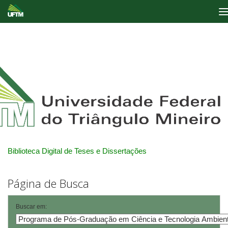
Skip
navigation
Biblioteca Digital de Teses e Dissertações
Página de Busca
Buscar em: