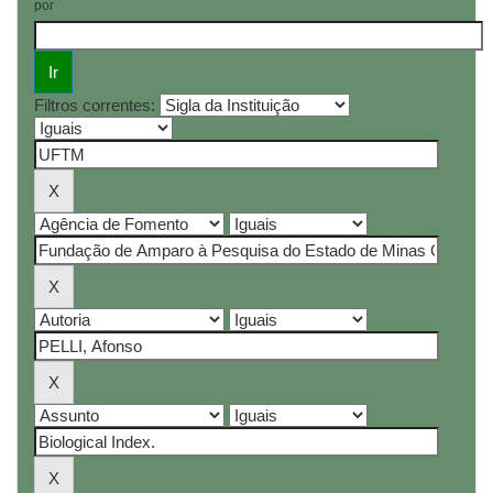
por
Filtros correntes: