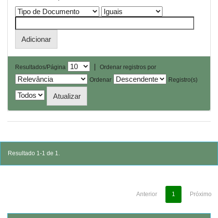
|
Resultados/Página
Ordenar registros por
Ordenar
Registro(s)
Resultado 1-1 de 1.
Anterior
1
Próximo