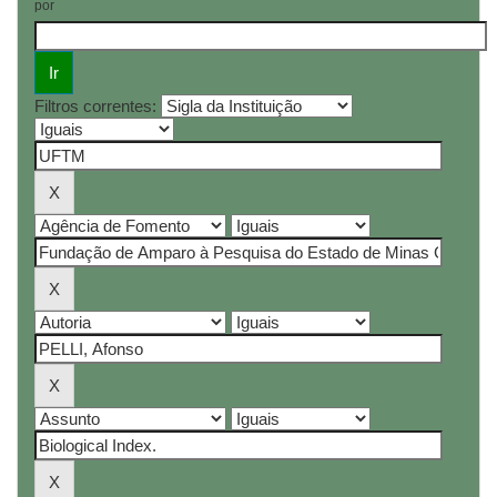
por
Filtros correntes: