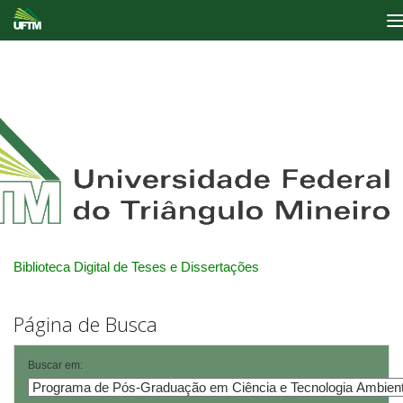
Skip
navigation
Biblioteca Digital de Teses e Dissertações
Página de Busca
Buscar em: