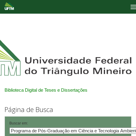
Skip
navigation
Biblioteca Digital de Teses e Dissertações
Página de Busca
Buscar em: