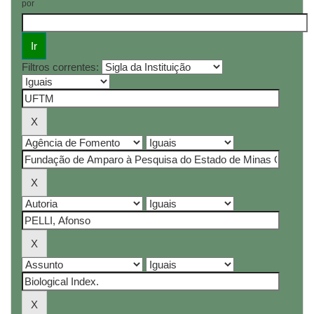
por
Filtros correntes: