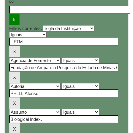
por
Filtros correntes: