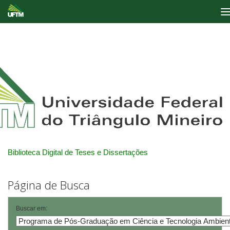
Skip
navigation
Biblioteca Digital de Teses e Dissertações
Página de Busca
Buscar em: