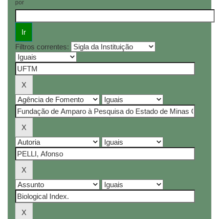
por
Filtros correntes: