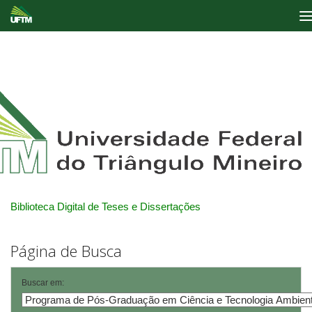
Skip
navigation
Biblioteca Digital de Teses e Dissertações
Página de Busca
Buscar em: