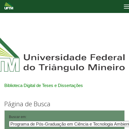
Skip
navigation
Biblioteca Digital de Teses e Dissertações
Página de Busca
Buscar em: