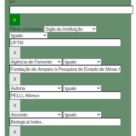
por
Filtros correntes: