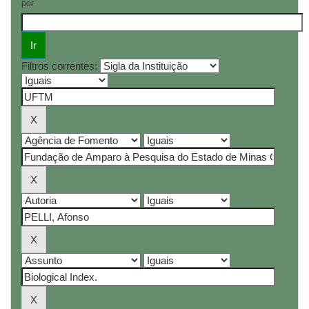
por
Filtros correntes: