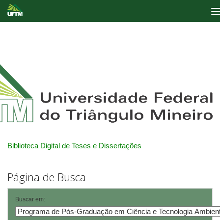
Skip
navigation
Biblioteca Digital de Teses e Dissertações
Página de Busca
Buscar em: