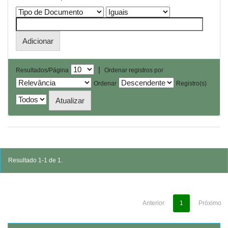
|
Resultados/Página
Ordenar registros por
Ordenar
Registro(s)
Resultado 1-1 de 1.
Anterior
1
Próximo