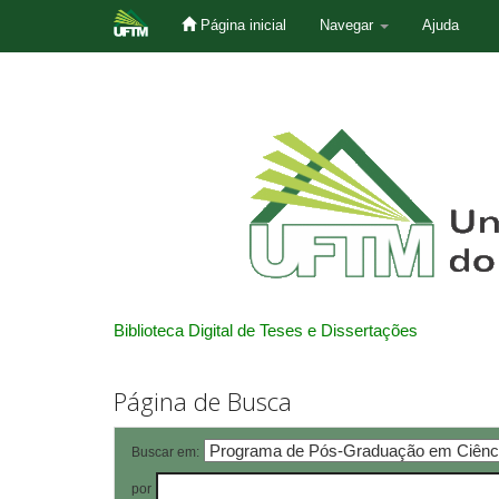
Página inicial
Navegar
Ajuda
Skip
navigation
Biblioteca Digital de Teses e Dissertações
Página de Busca
Buscar em:
por