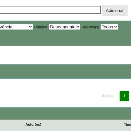
Ordenar
Registro(s)
Anterior
1
Autor(es)
Tip