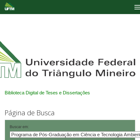
Skip
navigation
Biblioteca Digital de Teses e Dissertações
Página de Busca
Buscar em: