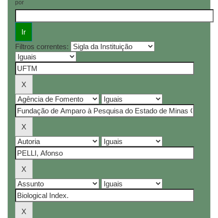
por
Filtros correntes: