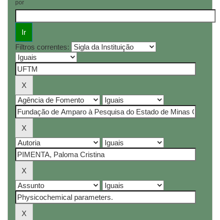
por
Filtros correntes: