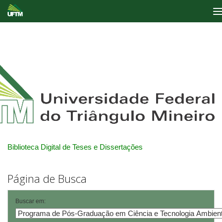
Skip
navigation
Biblioteca Digital de Teses e Dissertações
Página de Busca
Buscar em: