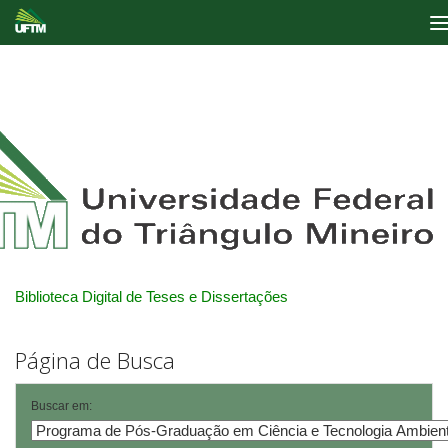
Skip
navigation
Biblioteca Digital de Teses e Dissertações
Página de Busca
Buscar em: