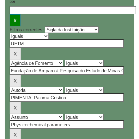
por
Filtros correntes: