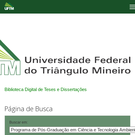
Skip
navigation
Biblioteca Digital de Teses e Dissertações
Página de Busca
Buscar em: