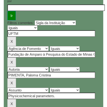
por
Filtros correntes: