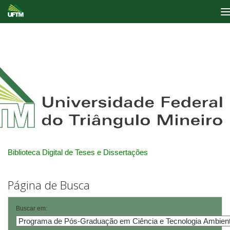
Skip
navigation
Biblioteca Digital de Teses e Dissertações
Página de Busca
Buscar em: