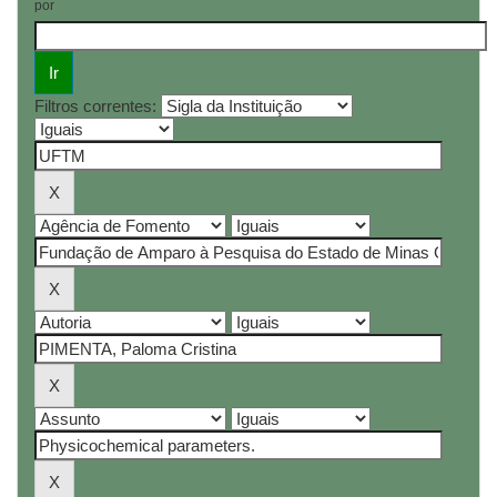
por
Filtros correntes: