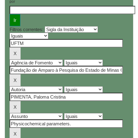
por
Filtros correntes: