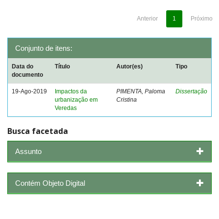
Anterior
1
Próximo
Conjunto de itens:
Data do
Título
Autor(es)
Tipo
documento
19-Ago-2019
Impactos da
PIMENTA, Paloma
Dissertação
urbanização em
Cristina
Veredas
Busca facetada
Assunto
Contém Objeto Digital