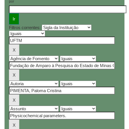
por
Filtros correntes: