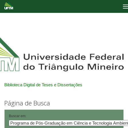
Skip
navigation
Biblioteca Digital de Teses e Dissertações
Página de Busca
Buscar em: