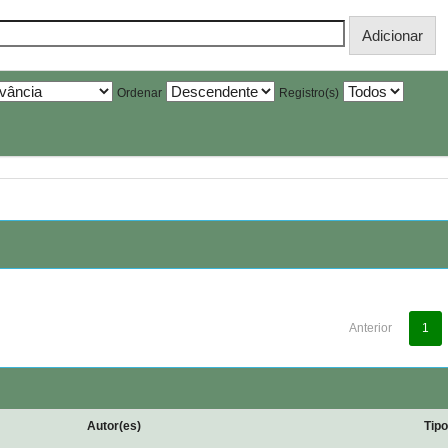
Ordenar
Registro(s)
Anterior
1
Autor(es)
Tip