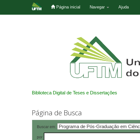
Página inicial
Navegar
Ajuda
Skip
navigation
Biblioteca Digital de Teses e Dissertações
Página de Busca
Buscar em:
por