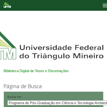
Skip
navigation
Biblioteca Digital de Teses e Dissertações
Página de Busca
Buscar em: