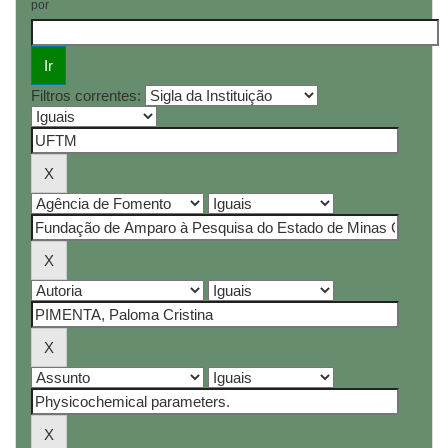
por
Filtros correntes: