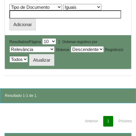
|
Resultados/Página
Ordenar registros por
Ordenar
Registro(s)
Resultado 1-1 de 1.
Anterior
1
Próximo