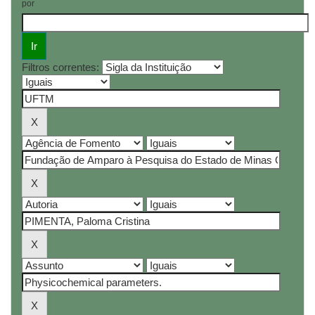
por
Filtros correntes: