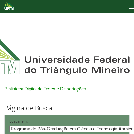
Skip
navigation
Biblioteca Digital de Teses e Dissertações
Página de Busca
Buscar em: