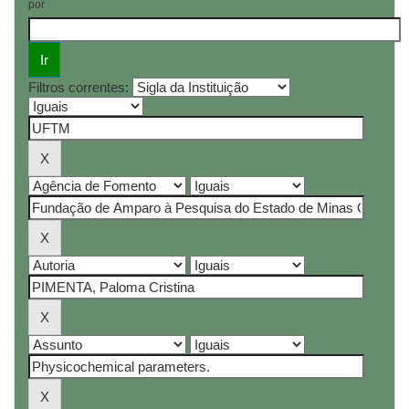
por
Filtros correntes: