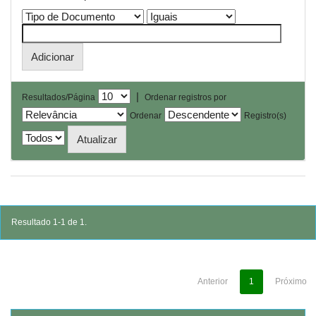
|
Resultados/Página
Ordenar registros por
Ordenar
Registro(s)
Resultado 1-1 de 1.
Anterior
1
Próximo