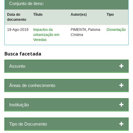
Conjunto de itens:
Data do
Título
Autor(es)
Tipo
documento
19-Ago-2019
Impactos da
PIMENTA, Paloma
Dissertação
urbanização em
Cristina
Veredas
Busca facetada
Assunto
Áreas de conhecimento
Instituição
Tipo de Documento