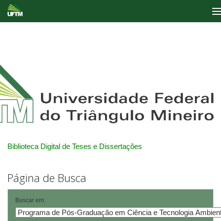
Skip
navigation
Biblioteca Digital de Teses e Dissertações
Página de Busca
Buscar em: