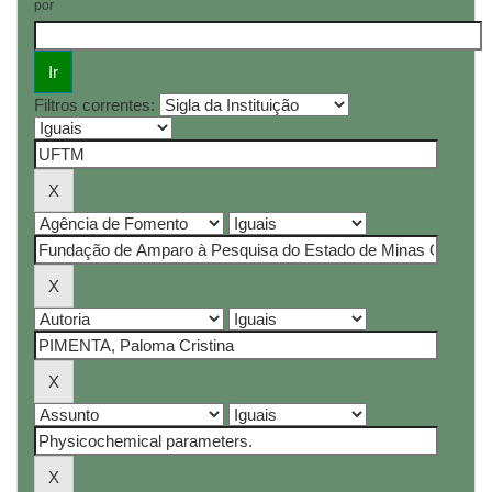
por
Filtros correntes: