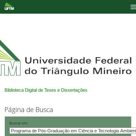
Skip
navigation
Biblioteca Digital de Teses e Dissertações
Página de Busca
Buscar em: