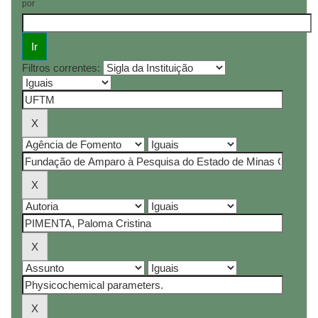
por
Filtros correntes: