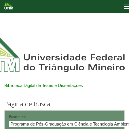
Skip
navigation
Biblioteca Digital de Teses e Dissertações
Página de Busca
Buscar em: