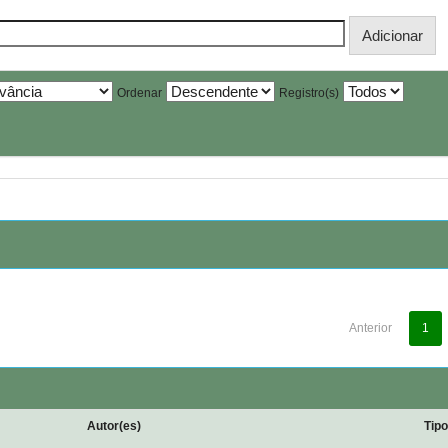
Ordenar
Registro(s)
Anterior
1
Autor(es)
Tip