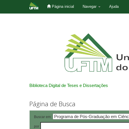
Página inicial
Navegar
Ajuda
Skip
navigation
Biblioteca Digital de Teses e Dissertações
Página de Busca
Buscar em:
por