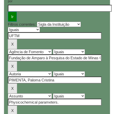
por
Filtros correntes: