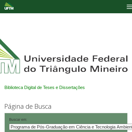
Skip
navigation
Biblioteca Digital de Teses e Dissertações
Página de Busca
Buscar em: